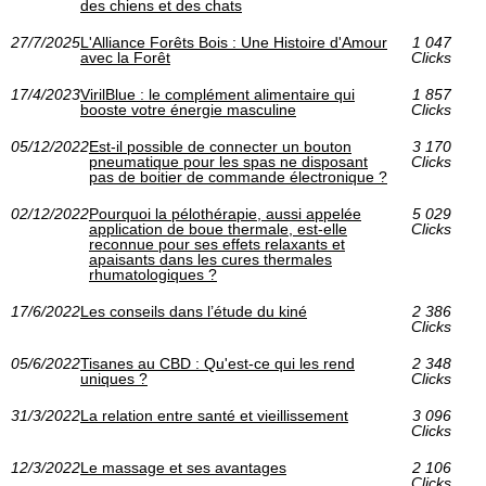
des chiens et des chats
27/7/2025
L'Alliance Forêts Bois : Une Histoire d'Amour
1 047
avec la Forêt
Clicks
17/4/2023
VirilBlue : le complément alimentaire qui
1 857
booste votre énergie masculine
Clicks
05/12/2022
Est-il possible de connecter un bouton
3 170
pneumatique pour les spas ne disposant
Clicks
pas de boitier de commande électronique ?
02/12/2022
Pourquoi la pélothérapie, aussi appelée
5 029
application de boue thermale, est-elle
Clicks
reconnue pour ses effets relaxants et
apaisants dans les cures thermales
rhumatologiques ?
17/6/2022
Les conseils dans l’étude du kiné
2 386
Clicks
05/6/2022
Tisanes au CBD : Qu'est-ce qui les rend
2 348
uniques ?
Clicks
31/3/2022
La relation entre santé et vieillissement
3 096
Clicks
12/3/2022
Le massage et ses avantages
2 106
Clicks