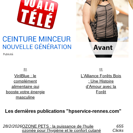
VirilBlue : le
L'Alliance Forêts Bois
complément
: Une Histoire
alimentaire qui
d'Amour avec la
booste votre énergie
Forêt
masculine
Les dernières publications "hpservice-rennes.com"
28/2/2026
OZONE PETS : la puissance de l’huile
655
ozonée pour l’hygiène et le confort cutané
Clicks