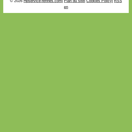
© 2026
Hpservice-rennes.com
|
Plan du site
|
Cookies Policy
|
RSS
en