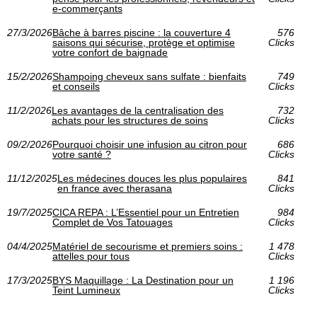
e-commerçants
27/3/2026
Bâche à barres piscine : la couverture 4
576
saisons qui sécurise, protège et optimise
Clicks
votre confort de baignade
15/2/2026
Shampoing cheveux sans sulfate : bienfaits
749
et conseils
Clicks
11/2/2026
Les avantages de la centralisation des
732
achats pour les structures de soins
Clicks
09/2/2026
Pourquoi choisir une infusion au citron pour
686
votre santé ?
Clicks
11/12/2025
Les médecines douces les plus populaires
841
en france avec therasana
Clicks
19/7/2025
CICA REPA : L’Essentiel pour un Entretien
984
Complet de Vos Tatouages
Clicks
04/4/2025
Matériel de secourisme et premiers soins :
1 478
attelles pour tous
Clicks
17/3/2025
BYS Maquillage : La Destination pour un
1 196
Teint Lumineux
Clicks