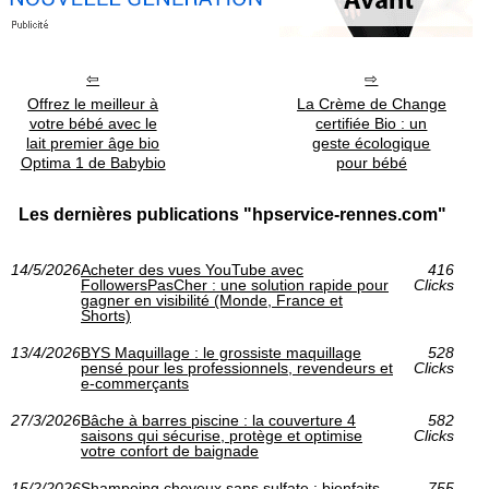
Offrez le meilleur à
La Crème de Change
votre bébé avec le
certifiée Bio : un
lait premier âge bio
geste écologique
Optima 1 de Babybio
pour bébé
Les dernières publications "hpservice-rennes.com"
14/5/2026
Acheter des vues YouTube avec
416
FollowersPasCher : une solution rapide pour
Clicks
gagner en visibilité (Monde, France et
Shorts)
13/4/2026
BYS Maquillage : le grossiste maquillage
528
pensé pour les professionnels, revendeurs et
Clicks
e-commerçants
27/3/2026
Bâche à barres piscine : la couverture 4
582
saisons qui sécurise, protège et optimise
Clicks
votre confort de baignade
15/2/2026
Shampoing cheveux sans sulfate : bienfaits
755