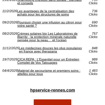
et conseils
Clicks
11/2/2026
Les avantages de la centralisation des
736
achats pour les structures de soins
Clicks
09/2/2026
Pourquoi choisir une infusion au citron pour
690
votre santé ?
Clicks
08/2/2026
Crèmes solaires bio Les Laboratoires de
757
Biarritz : la protection minérale naturelle
Clicks
pensée pour la peau… et l’océan
11/12/2025
Les médecines douces les plus populaires
848
en france avec therasana
Clicks
19/7/2025
CICA REPA : L’Essentiel pour un Entretien
989
Complet de Vos Tatouages
Clicks
04/4/2025
Matériel de secourisme et premiers soins :
1 483
attelles pour tous
Clicks
hpservice-rennes.com