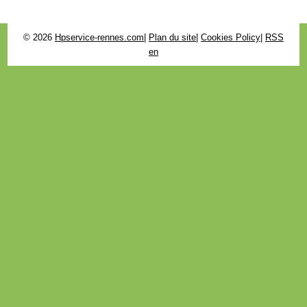
© 2026
Hpservice-rennes.com
|
Plan du site
|
Cookies Policy
|
RSS
en