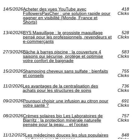
14/5/2026
Acheter des vues YouTube avec
418
FollowersPasCher : une solution rapide pour
Clicks
gagner en visibilité (Monde, France et
Shorts)
13/4/2026
BYS Maquillage : le grossiste maquillage
528
pensé pour les professionnels, revendeurs et
Clicks
e-commerçants
27/3/2026
Bâche à barres piscine : la couverture 4
583
saisons qui sécurise, protège et optimise
Clicks
votre confort de baignade
15/2/2026
Shampoing cheveux sans sulfate : bienfaits
755
et conseils
Clicks
11/2/2026
Les avantages de la centralisation des
736
achats pour les structures de soins
Clicks
09/2/2026
Pourquoi choisir une infusion au citron pour
691
votre santé ?
Clicks
08/2/2026
Crèmes solaires bio Les Laboratoires de
757
Biarritz : la protection minérale naturelle
Clicks
pensée pour la peau… et l’océan
11/12/2025
Les médecines douces les plus populaires
848