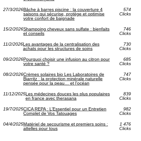
27/3/2026
Bâche à barres piscine : la couverture 4
574
saisons qui sécurise, protège et optimise
Clicks
votre confort de baignade
15/2/2026
Shampoing cheveux sans sulfate : bienfaits
746
et conseils
Clicks
11/2/2026
Les avantages de la centralisation des
730
achats pour les structures de soins
Clicks
09/2/2026
Pourquoi choisir une infusion au citron pour
685
votre santé ?
Clicks
08/2/2026
Crèmes solaires bio Les Laboratoires de
747
Biarritz : la protection minérale naturelle
Clicks
pensée pour la peau… et l’océan
11/12/2025
Les médecines douces les plus populaires
839
en france avec therasana
Clicks
19/7/2025
CICA REPA : L’Essentiel pour un Entretien
982
Complet de Vos Tatouages
Clicks
04/4/2025
Matériel de secourisme et premiers soins :
1 476
attelles pour tous
Clicks