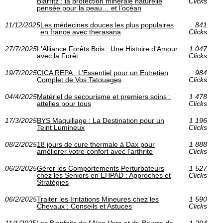
Biarritz : la protection minérale naturelle
Clicks
pensée pour la peau… et l’océan
11/12/2025
Les médecines douces les plus populaires
841
en france avec therasana
Clicks
27/7/2025
L'Alliance Forêts Bois : Une Histoire d'Amour
1 047
avec la Forêt
Clicks
19/7/2025
CICA REPA : L’Essentiel pour un Entretien
984
Complet de Vos Tatouages
Clicks
04/4/2025
Matériel de secourisme et premiers soins :
1 478
attelles pour tous
Clicks
17/3/2025
BYS Maquillage : La Destination pour un
1 196
Teint Lumineux
Clicks
08/2/2025
18 jours de cure thermale à Dax pour
1 888
améliorer votre confort avec l'arthrite
Clicks
06/2/2025
Gérer les Comportements Perturbateurs
1 527
chez les Seniors en EHPAD : Approches et
Clicks
Stratégies
06/2/2025
Traiter les Irritations Mineures chez les
1 590
Chevaux : Conseils et Astuces
Clicks
11/1/2025
Les Bienfaits de l'Aloe Vera et du Beurre de
1 294