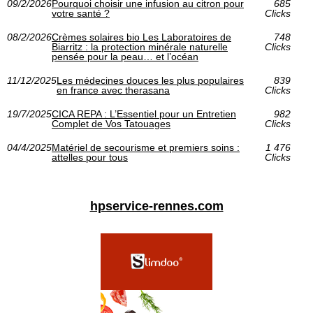
09/2/2026
Pourquoi choisir une infusion au citron pour
685
votre santé ?
Clicks
08/2/2026
Crèmes solaires bio Les Laboratoires de
748
Biarritz : la protection minérale naturelle
Clicks
pensée pour la peau… et l’océan
11/12/2025
Les médecines douces les plus populaires
839
en france avec therasana
Clicks
19/7/2025
CICA REPA : L’Essentiel pour un Entretien
982
Complet de Vos Tatouages
Clicks
04/4/2025
Matériel de secourisme et premiers soins :
1 476
attelles pour tous
Clicks
hpservice-rennes.com