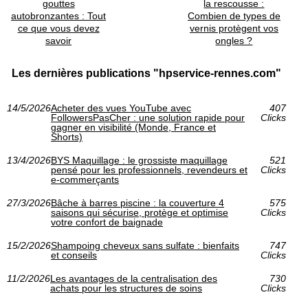
gouttes
la rescousse :
autobronzantes : Tout
Combien de types de
ce que vous devez
vernis protègent vos
savoir
ongles ?
Les dernières publications "hpservice-rennes.com"
14/5/2026
Acheter des vues YouTube avec
407
FollowersPasCher : une solution rapide pour
Clicks
gagner en visibilité (Monde, France et
Shorts)
13/4/2026
BYS Maquillage : le grossiste maquillage
521
pensé pour les professionnels, revendeurs et
Clicks
e-commerçants
27/3/2026
Bâche à barres piscine : la couverture 4
575
saisons qui sécurise, protège et optimise
Clicks
votre confort de baignade
15/2/2026
Shampoing cheveux sans sulfate : bienfaits
747
et conseils
Clicks
11/2/2026
Les avantages de la centralisation des
730
achats pour les structures de soins
Clicks